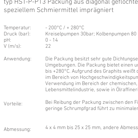
typ HST-P-P13 Packung aus diagonal geflocht
speziellem Schmiermittel imprägniert
Temperatur:
- 200°C / + 280°C
Druck (bar):
Kreiselpumpen 30bar; Kolbenpumpen 80 
pH:
0 - 14
V (m/s):
22
Anwendung:
Die Packung besitzt sehr gute Dichtungs
Umgebungen. Die Packung bietet einen un
bis +280°C. Aufgrund des Graphits weißt 
im Bereich von Hochgeschwindigkeitspum
Verwendung im Bereich der chemischen,
Lebensmittelindustrie, sowie in Ölraffine
Bei Reibung der Packung zwischen den Fin
Vorteile:
geringe Schrumpfgrad führt zu minimalen V
4 x 4 mm bis 25 x 25 mm, andere Abmes
Abmessung: