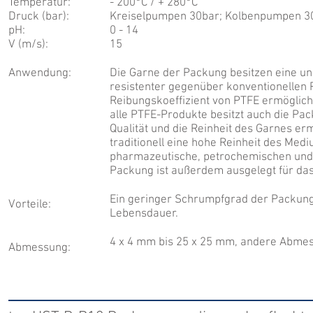
Temperatur:
- 200°C / + 280°C
Druck (bar):
Kreiselpumpen 30bar; Kolbenpumpen 30
pH:
0 - 14
V (m/s):
15
Anwendung:
Die Garne der Packung besitzen eine un
resistenter gegenüber konventionellen
Reibungskoeffizient von PTFE ermöglic
alle PTFE-Produkte besitzt auch die Pa
Qualität und die Reinheit des Garnes er
traditionell eine hohe Reinheit des Medi
pharmazeutische, petrochemischen und 
Packung ist außerdem ausgelegt für das
Ein geringer Schrumpfgrad der Packung 
Vorteile:
Lebensdauer.
4 x 4 mm bis 25 x 25 mm, andere Abme
Abmessung: